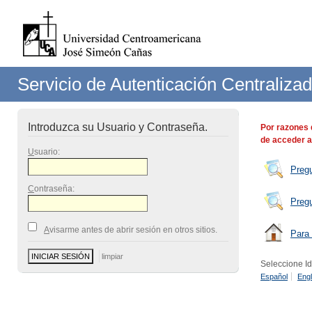
Servicio de Autenticación Centraliza
Introduzca su Usuario y Contraseña.
Por razones 
de acceder a
U
suario:
Preg
C
ontraseña:
Preg
A
visarme antes de abrir sesión en otros sitios.
Para 
Seleccione I
Español
Engl