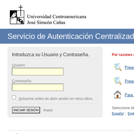
Servicio de Autenticación Centraliza
Introduzca su Usuario y Contraseña.
Por razones 
U
suario:
Preg
C
ontraseña:
Preg
Para 
A
visarme antes de abrir sesión en otros sitios.
Seleccione I
Español
Engl