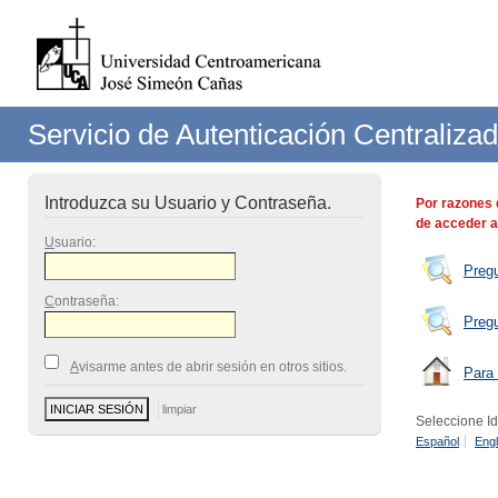
Servicio de Autenticación Centraliza
Introduzca su Usuario y Contraseña.
Por razones 
de acceder a
U
suario:
Preg
C
ontraseña:
Preg
A
visarme antes de abrir sesión en otros sitios.
Para 
Seleccione I
Español
Engl