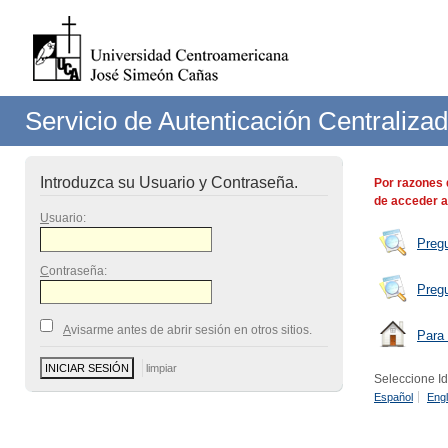
Servicio de Autenticación Centraliza
Introduzca su Usuario y Contraseña.
Por razones 
de acceder a
U
suario:
Preg
C
ontraseña:
Preg
A
visarme antes de abrir sesión en otros sitios.
Para 
Seleccione I
Español
Engl