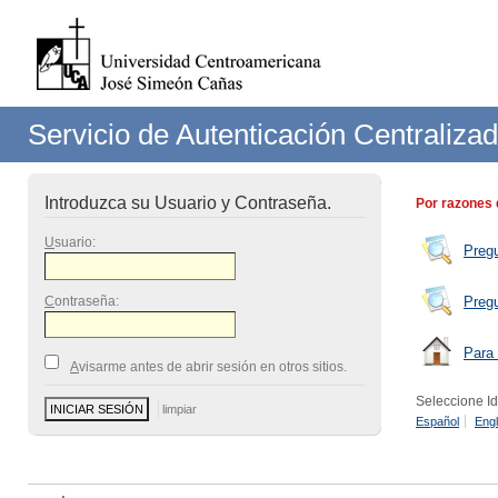
Servicio de Autenticación Centraliza
Introduzca su Usuario y Contraseña.
Por razones 
U
suario:
Preg
C
ontraseña:
Preg
Para 
A
visarme antes de abrir sesión en otros sitios.
Seleccione I
Español
Engl